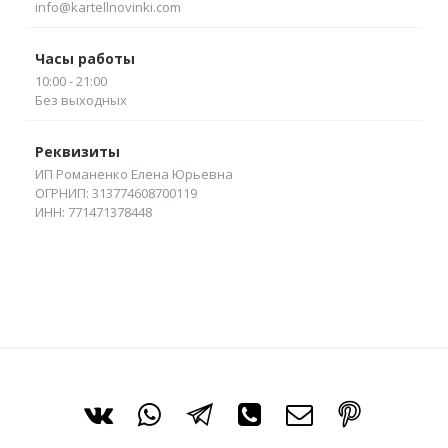
info@kartellnovinki.com
Часы работы
10:00 - 21:00
Без выходных
Реквизиты
ИП Романенко Елена Юрьевна
ОГРНИП: 313774608700119
ИНН: 771471378448