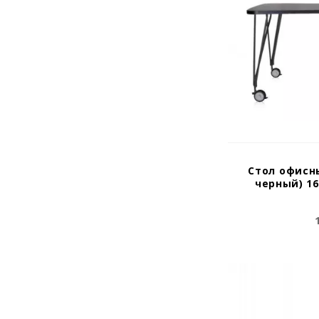
ясень/черный
Стол офисн
черный) 16