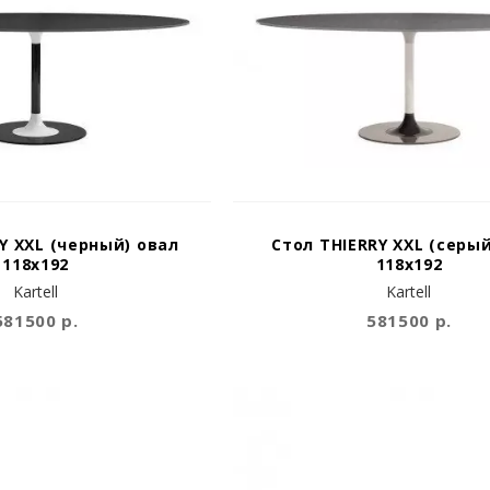
Y XXL (черный) овал
Стол THIERRY XXL (серый
118х192
118х192
Kartell
Kartell
581500 р.
581500 р.