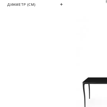
ДИАМЕТР (СМ)
зеленый
зеленый/кристалл
зеленый/хромированный
коричневый/золотой
коричневый/кристалл
коричневый/
хромированный
коричневый/черный
красный/золотой
красный/хромированный
кристалл
оранжевый
орех/хром
орех/черный
розовый/кристалл