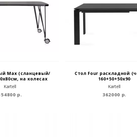
ый Max (сланцевый/
Стол Four раскладной (
0x80см, на колесах
160+50+50х90
Kartell
Kartell
154800 р.
362000 р.