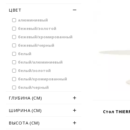
ЦВЕТ
алюминиевый
бежевый/золотой
бежевый/хромированный
бежевый/черный
белый
белый/алюминиевый
белый/золотой
белый/хромированный
белый/черный
бордовый
ГЛУБИНА (СМ)
бургунди
ШИРИНА (СМ)
Стол THIER
дымчатый
дымчатый/кристалл
ВЫСОТА (СМ)
желтый/кристалл