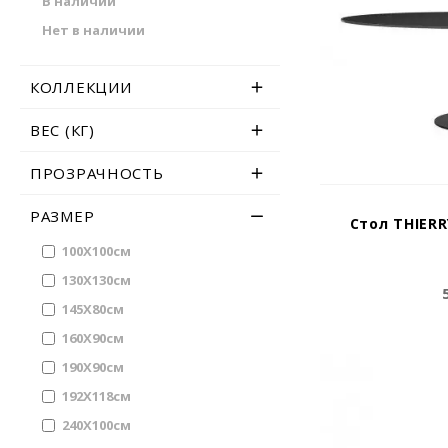
В наличии
Нет в наличии
КОЛЛЕКЦИИ
ВЕС (КГ)
ПРОЗРАЧНОСТЬ
РАЗМЕР
Стол THIERR
100X100см
130X130см
145X80см
160X90см
190X90см
192X118см
240X100см