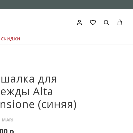
СКИДКИ
шалка для
ежды Alta
nsione (синяя)
 MARI
00 р.