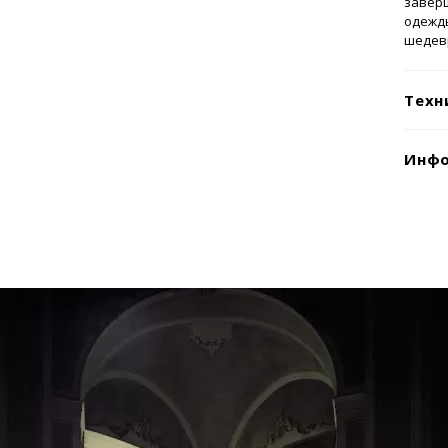
завер
одежды
шедев
Техн
Инфо