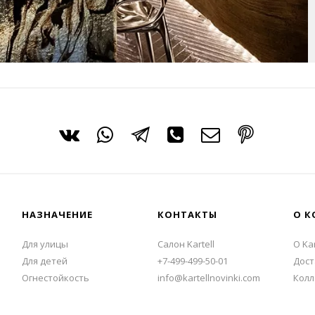
НАЗНАЧЕНИЕ
КОНТАКТЫ
О К
Для улицы
Салон Kartell
О Kar
Для детей
+7-499-499-50-01
Дост
Огнестойкость
info@kartellnovinki.com
Колл