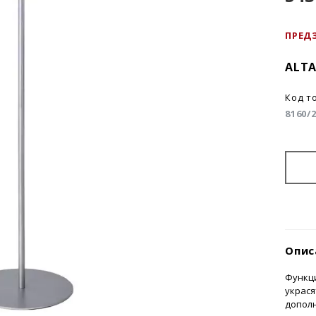
ПРЕД
ALTA
Код т
8160/
Опис
Функци
украся
дополн