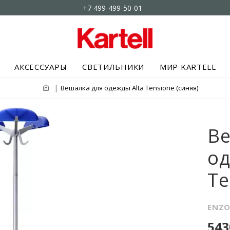
+7 499-499-50-01
АКСЕССУАРЫ
СВЕТИЛЬНИКИ
МИР KARTELL
Вешалка для одежды Alta Tensione (синяя)
Ве
од
Te
ENZO
543