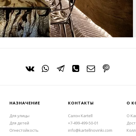
НАЗНАЧЕНИЕ
КОНТАКТЫ
О К
Для улицы
Салон Kartell
О Kar
Для детей
+7-499-499-50-01
Дост
Огнестойкость
info@kartellnovinki.com
Колл