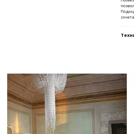
Полик
позвол
Подход
сочета
Техн