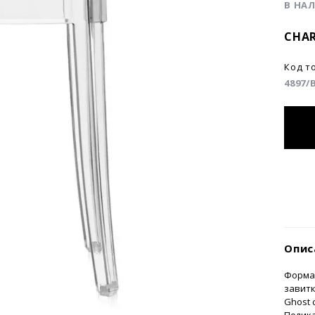
В НА
CHAR
Код т
4897/
Опис
Форма 
завитк
Ghost 