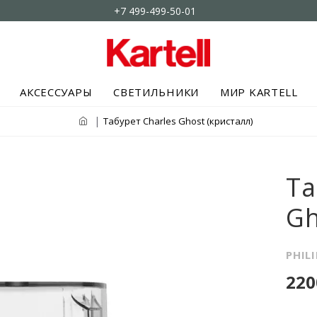
+7 499-499-50-01
АКСЕССУАРЫ
СВЕТИЛЬНИКИ
МИР KARTELL
Табурет Charles Ghost (кристалл)
Та
Gh
PHIL
220