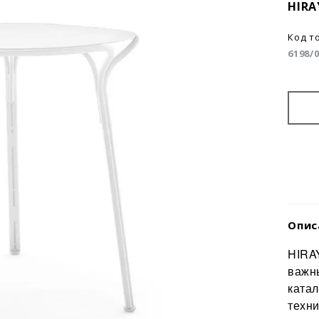
HIRA
Код т
6198/
Опис
HIRAY
важн
катал
техни