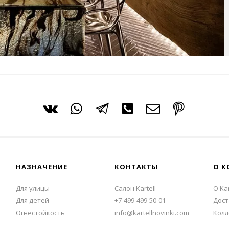
НАЗНАЧЕНИЕ
КОНТАКТЫ
О К
Для улицы
Салон Kartell
О Kar
Для детей
+7-499-499-50-01
Дост
Огнестойкость
info@kartellnovinki.com
Колл