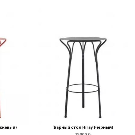
анжевый)
Барный стол Hiray (черный)
75000 р.