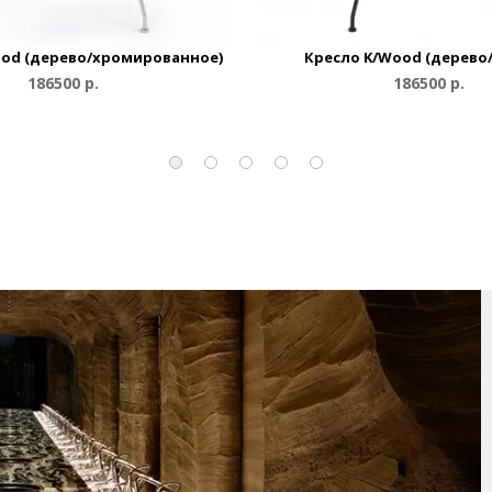
ood (дерево/хромированное)
Кресло K/Wood (дерево
186500 р.
186500 р.