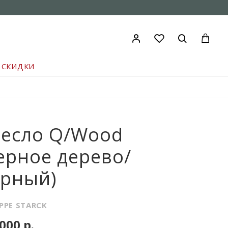
СКИДКИ
ресло Q/Wood
ерное дерево/
ерный)
IPPE STARCK
000 р.