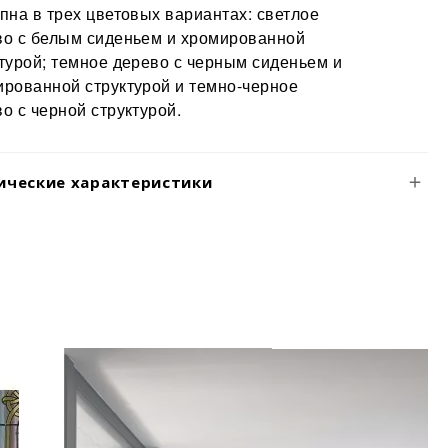
пна в трех цветовых вариантах: светлое
во с белым сиденьем и хромированной
турой; темное дерево с черным сиденьем и
ированной структурой и темно-черное
о с черной структурой.
ические характеристики