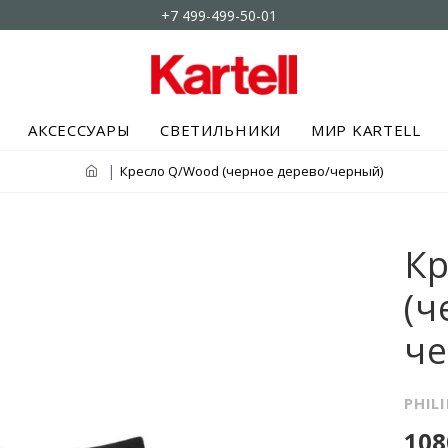
+7 499-499-50-01
АКСЕССУАРЫ
СВЕТИЛЬНИКИ
МИР KARTELL
Кресло Q/Wood (черное дерево/черный)
К
(ч
ч
PHIL
108