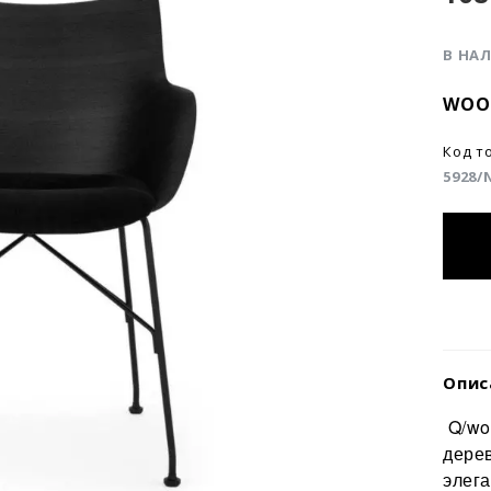
В НА
WOO
Код т
5928/
Опис
Q/wo
дерев
элег