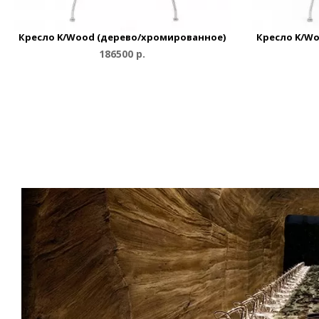
Кресло K/Wood (дерево/хромированное)
Кресло K/W
186500 р.