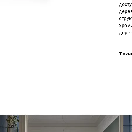
досту
дере
струк
хром
дерев
Техн