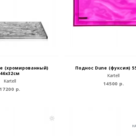
e (хромированный)
Поднос Dune (фуксия) 5
46x32см
Kartell
Kartell
14500 р.
17200 р.
Н