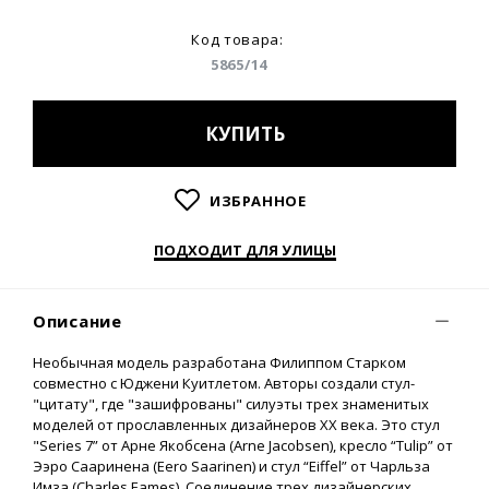
Код товара:
5865/14
КУПИТЬ
ИЗБРАННОЕ
ПОДХОДИТ ДЛЯ УЛИЦЫ
Описание
Необычная модель разработана Филиппом Старком
совместно с Юджени Куитлетом. Авторы создали стул-
"цитату", где "зашифрованы" силуэты трех знаменитых
моделей от прославленных дизайнеров ХХ века. Это стул
"Series 7” от Арне Якобсена (Arne Jacobsen), кресло “Tulip” от
Ээро Сааринена (Eero Saarinen) и стул “Eiffel” от Чарльза
Имза (Charles Eames). Соединение трех дизайнерских