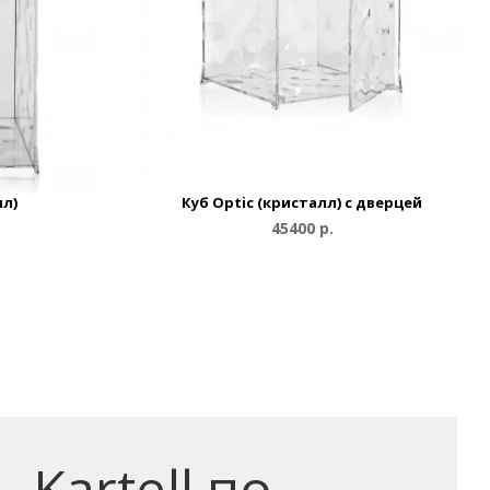
лл)
Куб Optic (кристалл) с дверцей
45400 р.
Kartell по