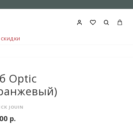
СКИДКИ
б Optic
ранжевый)
ICK JOUIN
00 р.