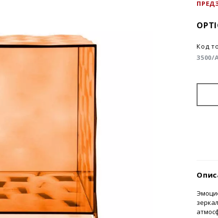
ПРЕД
OPTI
Код т
3500/
Опис
Эмоци
зерка
атмосф