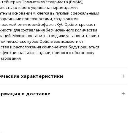
нтейнер из Полиметилметакрилата (PMMA),
хность которого украшена пирамидами с
атным основанием, слегка выпуклый с зеркальными
розрачными поверхностями, создающими
ваемый оптический эффект. Куб Optic открывает
ности для составления бесчисленного количества
аций. Можно поставить в ряд или установить один
гой несколько кубов Optic, в зависимости от
ества и расположения компонентов будут решаться
 функциональные задачи, принося в обстановку
очарования.
ические характеристики
рмация о доставке