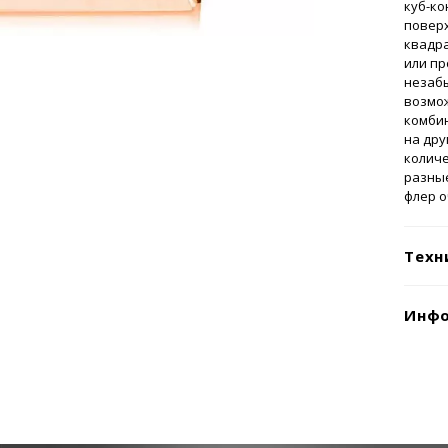
куб-ко
повер
квадр
или п
незабы
возмож
комбин
на дру
колич
разные
флер 
Техн
Инфо