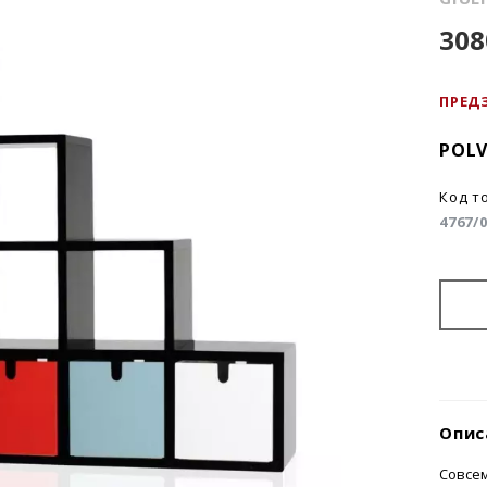
308
ПРЕД
POL
Код т
4767/
Опис
Совсем