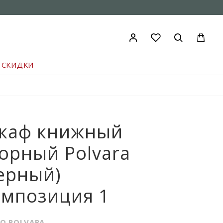
СКИДКИ
каф книжный
орный Polvara
ерный)
омпозиция 1
IO POLVARA