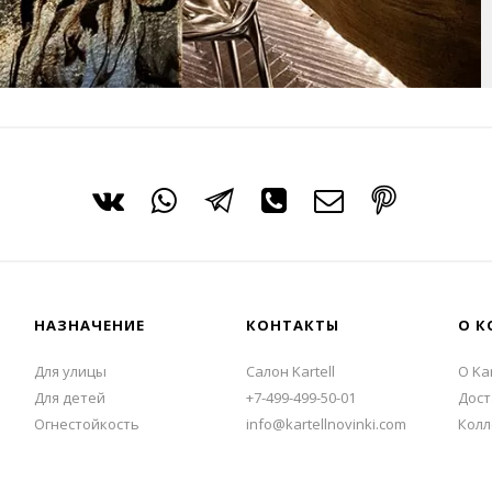
НАЗНАЧЕНИЕ
КОНТАКТЫ
О К
Для улицы
Салон Kartell
О Kar
Для детей
+7-499-499-50-01
Дост
Огнестойкость
info@kartellnovinki.com
Колл