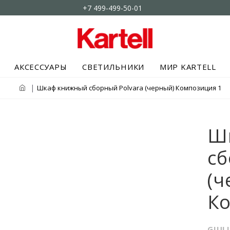
+7 499-499-50-01
АКСЕССУАРЫ
СВЕТИЛЬНИКИ
МИР KARTELL
Шкаф книжный сборный Polvara (черный) Композиция 1
Ш
сб
(ч
К
GIUL