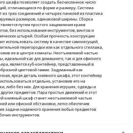
го шкафа позволяет создать бесчисленное число
ий, отличающихся по форме и размеру. Система
т из трех соединений и четырех панелей из пластика
ируемых размеров, одинаковой ширины. Сборка
твляется путем простого защемления краев
тов, без использования инструментов, винтов и
ических штырей. Особая прочность конструкции
ит использовать систему в качестве самонесущей,
ительной перегородки или как отдельного стеллажа,
ложив ее в центре комнаты. Неотъемлемой частью
ы, идеальной как для домашнего, так и для офисного
ера, является куб-контейнер, представленный в
образной цветовой гамме. Задуманный как
чная, яркая деталь книжного шкафа, этот контейнер
использоваться отдельно, установив его на
ки, либо без них. Для хранения игрушек, одежды и
других предметов. Пара простых движений и этот
ый книжный шкаф станет неотъемлемой частью
ей или офисной обстановки, легко обеспечив
ие задачи надежного хранения любых предметов
бочих инструментов.
ические характеристики