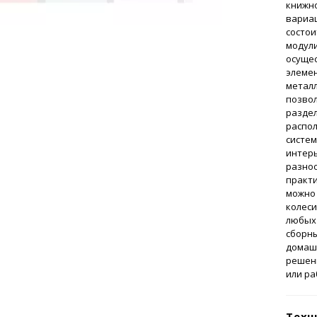
книжно
вариац
состои
модул
осущес
элемен
металл
позвол
раздел
распо
систем
интерь
разно
практи
можно 
колеси
любых 
сборн
домашн
решен
или ра
Техн