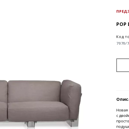
ПРЕД
POP
Код т
7070/
Опис
Новая 
с дво
просто
подушк