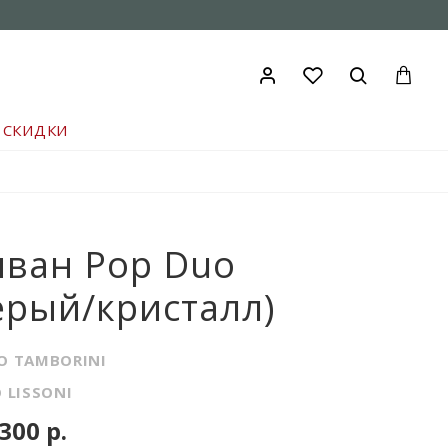
СКИДКИ
ван Pop Duo
ерый/кристалл)
O TAMBORINI
O LISSONI
300 р.