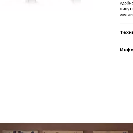
удобно
живут 
элеган
Техн
Инфо