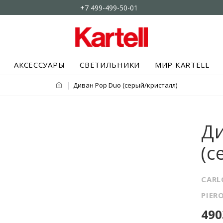
+7 499-499-50-01
АКСЕССУАРЫ
СВЕТИЛЬНИКИ
МИР KARTELL
Диван Pop Duo (серый/кристалл)
Ди
(с
CARL
PIER
490