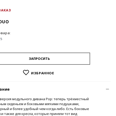
ЗАКАЗ
 DUO
овара:
75
ЗАПРОСИТЬ
ИЗБРАННОЕ
ание
версия модульного дивана Pop: теперь трёхместный
йным сиденьем и боковыми мягкими подушками,
рный и более удобный чем когда-либо. Есть боковые
и также для кресла, которые приняли тот вид