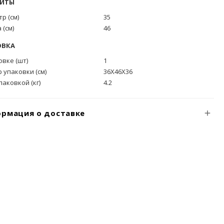
РИТЫ
р (см)
35
 (см)
46
ОВКА
овке (шт)
1
 упаковки (см)
36X46X36
упаковкой (кг)
4.2
рмация о доставке