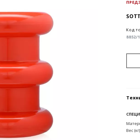
ПРЕД
SOT
Код т
8852/
Техн
СПЕЦ
Матер
Вес (кг