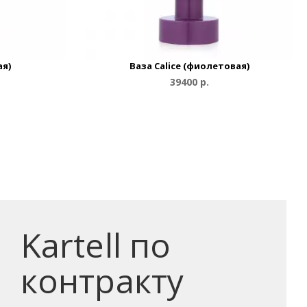
ая)
Ваза Calice (фиолетовая)
39400 р.
Kartell по
контракту