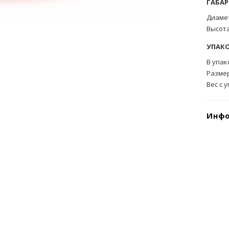
ГАБА
Диамет
Высота
УПАК
В упак
Размер
Вес с 
Инфо