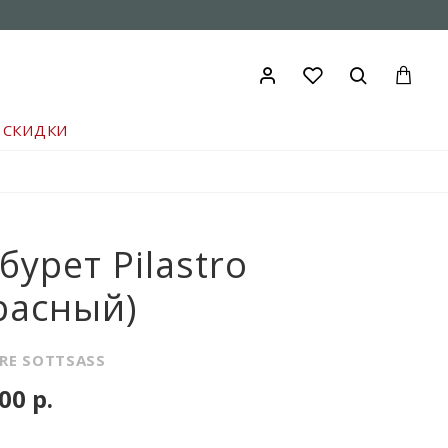
СКИДКИ
бурет Pilastro
расный)
RE SOTTSASS
00 р.