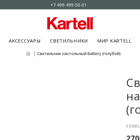
+7 499-499-50-01
АКСЕССУАРЫ
СВЕТИЛЬНИКИ
МИР KARTELL
Светильник настольный Battery (голубой)
С
на
(г
FERR
270