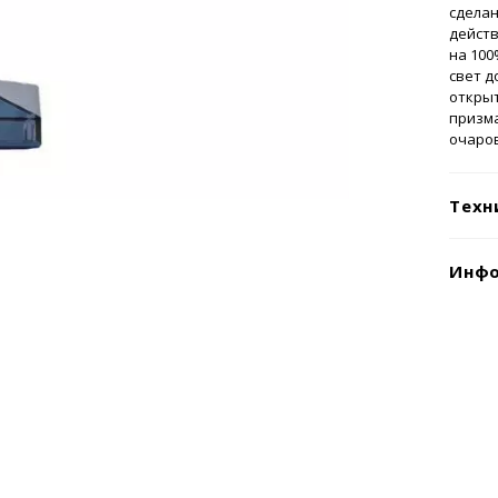
сделан
дейст
на 100
свет д
открыт
призма
очаро
Техн
Инфо