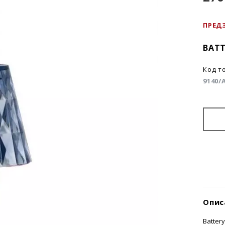
ПРЕД
BATT
Код т
9140/
Опис
Batter