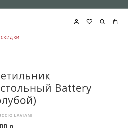
СКИДКИ
ветильник
стольный Battery
олубой)
UCCIO LAVIANI
00 р.