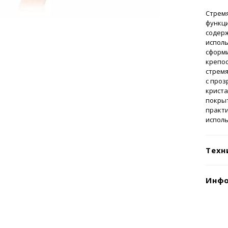
Стрем
функц
содерж
исполь
сформи
крепос
стремя
с про
криста
покрыт
практи
исполь
Техн
Инфо