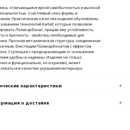
янка, отличающаяся яркой самобытностью и высокой
иональностью. Счастливый союз формы и
ания. Практические качества изделия обусловлены
зованием технологий Kartell, которые позволили
ровать Поликарбонат, придав ему устойчивость,
ть и прочность - свойства, необходимые для
нки. Прочная металлическая структура, соединенная
зрачным, блестящим Поликарбонатом с эффектом
лла. Ступеньки с предохраняющим от скольжения
ием удобны и надежны. Изделие не только
чно и функционально, но и красиво, может
зоваться в качестве украшения интерьера.
ические характеристики
рмация о доставке