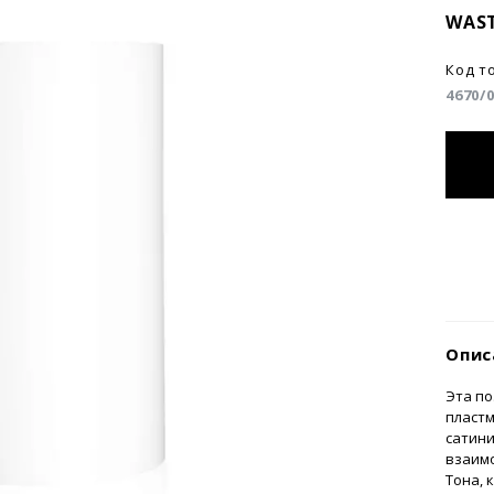
WAS
Код т
4670/
Опис
Эта по
пласт
сатини
взаимо
Тона, 