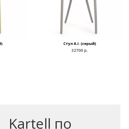
й)
Стул A.I. (серый)
32700 р.
Kartell по