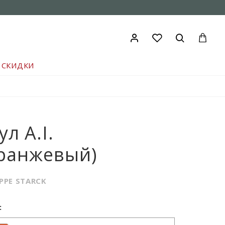
СКИДКИ
ул A.I.
ранжевый)
IPPE STARCK
: