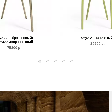
ул A.I. (бронзовый)
Стул A.I. (зелены
таллизированный
32700 р.
75800 р.