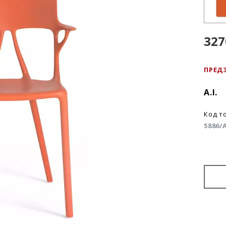
327
ПРЕД
A.I.
Код т
5886/