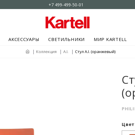
+7 499-499-50-01
АКСЕССУАРЫ
СВЕТИЛЬНИКИ
МИР KARTELL
Коллекция
A.I.
Стул A.I. (оранжевый)
Ст
(о
PHIL
Цвет