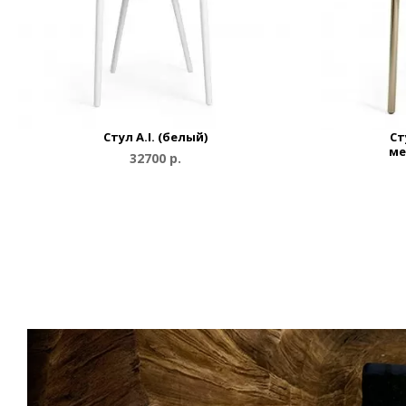
Стул A.I. (белый)
Ст
ме
32700 р.