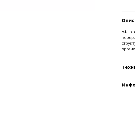
Опис
A.I. -
перера
струк
органи
Техн
Инфо