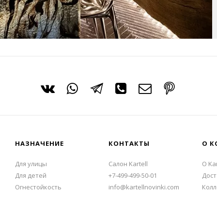
НАЗНАЧЕНИЕ
КОНТАКТЫ
О К
Для улицы
Салон Kartell
О Kar
Для детей
+7-499-499-50-01
Дост
Огнестойкость
info@kartellnovinki.com
Колл