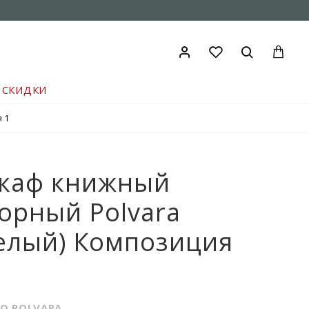
СКИДКИ
 1
каф книжный
орный Polvara
елый) Композиция
IO POLVARA