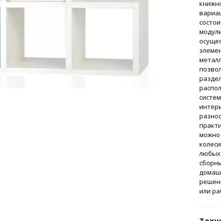
книжно
вариац
состои
модул
осущес
элемен
металл
позвол
раздел
распо
систем
интерь
разно
практи
можно 
колеси
любых 
сборн
домашн
решен
или ра
Техн