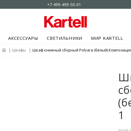
+7 499-499-50-01
АКСЕССУАРЫ
СВЕТИЛЬНИКИ
МИР KARTELL
Шкафы
Шкаф книжный сборный Polvara (белый) Композиция
Ш
сб
(б
1
GIUL