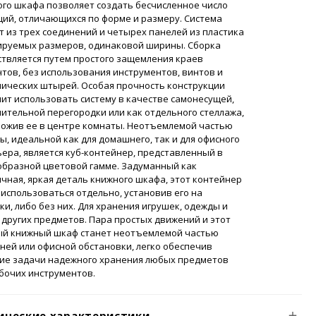
го шкафа позволяет создать бесчисленное число
ий, отличающихся по форме и размеру. Система
т из трех соединений и четырех панелей из пластика
ируемых размеров, одинаковой ширины. Сборка
твляется путем простого защемления краев
тов, без использования инструментов, винтов и
ических штырей. Особая прочность конструкции
ит использовать систему в качестве самонесущей,
ительной перегородки или как отдельного стеллажа,
ложив ее в центре комнаты. Неотъемлемой частью
ы, идеальной как для домашнего, так и для офисного
ера, является куб-контейнер, представленный в
образной цветовой гамме. Задуманный как
чная, яркая деталь книжного шкафа, этот контейнер
использоваться отдельно, установив его на
ки, либо без них. Для хранения игрушек, одежды и
других предметов. Пара простых движений и этот
ый книжный шкаф станет неотъемлемой частью
ей или офисной обстановки, легко обеспечив
ие задачи надежного хранения любых предметов
бочих инструментов.
ические характеристики