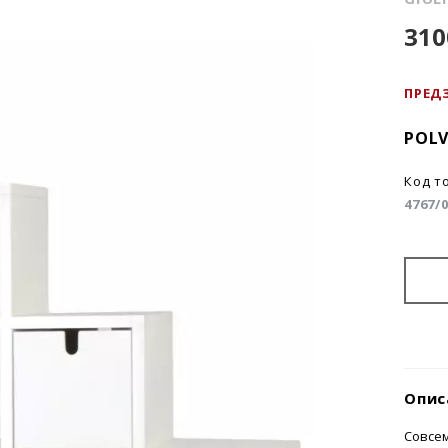
310
ПРЕД
POL
Код т
4767/
Опис
Совсем