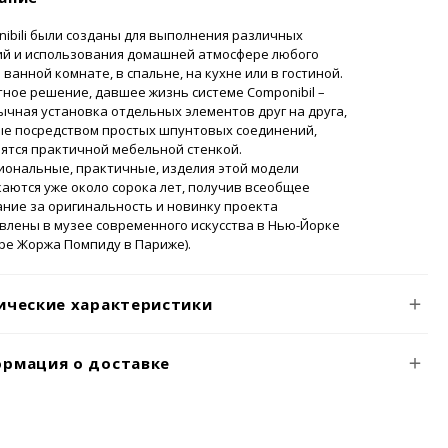
ibili были созданы для выполнения различных
ий и использования домашней атмосфере любого
в ванной комнате, в спальне, на кухне или в гостиной.
ное решение, давшее жизнь системе Componibil –
ычная установка отдельных элементов друг на друга,
ые посредством простых шпунтовых соединений,
ятся практичной мебельной стенкой.
иональные, практичные, изделия этой модели
аются уже около сорока лет, получив всеобщее
ние за оригинальность и новинку проекта
влены в музее современного искусства в Нью-Йорке
ре Жоржа Помпиду в Париже).
ические характеристики
рмация о доставке