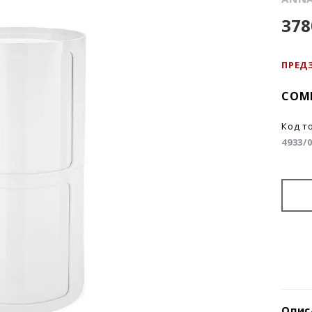
378
ПРЕД
COMP
Код т
4933/
Опис