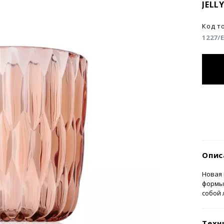
JELL
Код т
1227/
Опис
Новая 
формы 
собой 
Техн