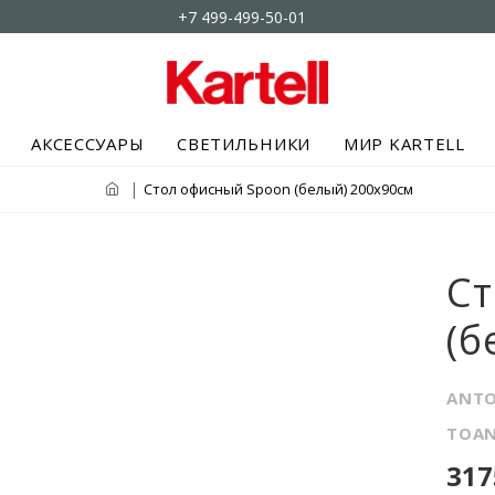
+7 499-499-50-01
АКСЕССУАРЫ
СВЕТИЛЬНИКИ
МИР KARTELL
Стол офисный Spoon (белый) 200x90см
Ст
(б
ANTO
TOAN
317