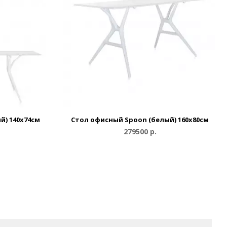
й) 140x74см
Стол офисный Spoon (белый) 160x80см
279500 р.