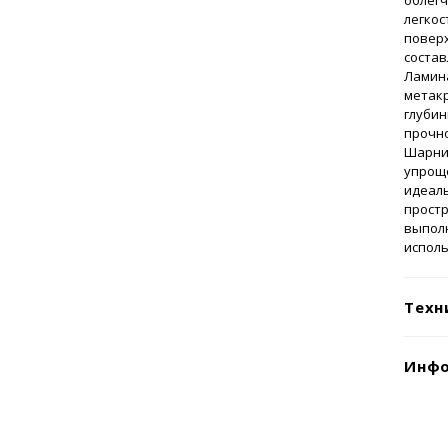
облег
легкос
поверх
состав
Ламина
метак
глуби
прочно
Шарни
упроще
идеаль
простр
выполн
испол
Техн
Инфо