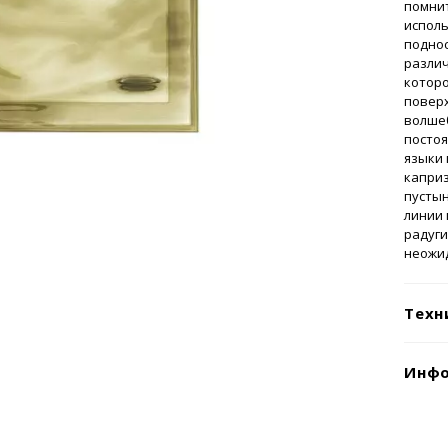
помнит
исполь
подно
различ
которо
поверх
волше
постоя
языки 
каприз
пустын
линии 
радуги
неожи
Техн
Инфо