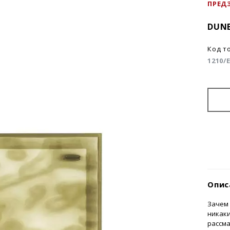
ПРЕД
DUN
Код т
1210/
Опис
Зачем
никаки
рассма