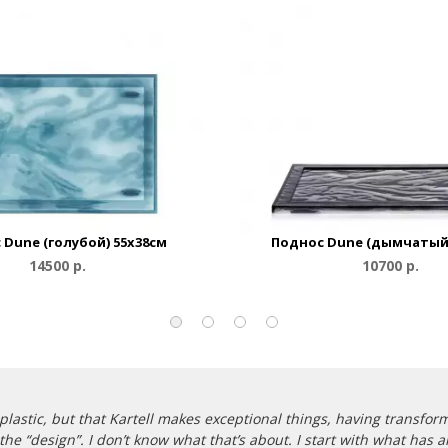
 Dune (голубой) 55x38см
Поднос Dune (дымчатый)
14500 р.
10700 р.
 plastic, but that Kartell makes exceptional things, having transfor
the “design”. I don’t know what that’s about. I start with what h