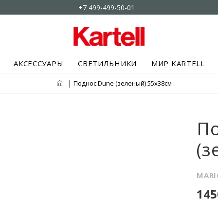
+7 499-499-50-01
АКСЕССУАРЫ
СВЕТИЛЬНИКИ
МИР KARTELL
Поднос Dune (зеленый) 55x38см
П
(з
MARI
145