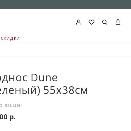
СКИДКИ
однос Dune
еленый) 55x38см
O BELLINI
00 р.