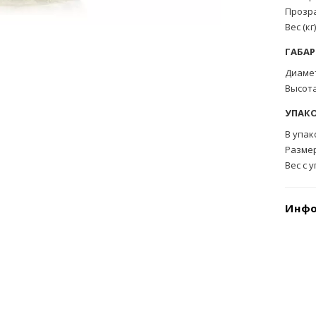
Прозр
Вес (кг
ГАБА
Диамет
Высота
УПАК
В упак
Размер
Вес с 
Инфо