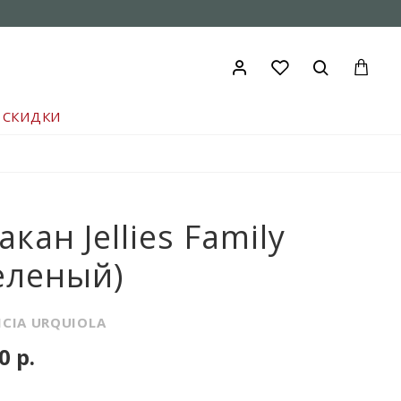
СКИДКИ
акан Jellies Family
еленый)
ICIA URQUIOLA
0 р.