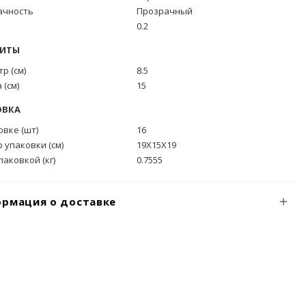
ачность
Прозрачный
)
0.2
РИТЫ
р (см)
8.5
 (см)
15
ОВКА
овке (шт)
16
 упаковки (см)
19X15X19
упаковкой (кг)
0.7555
рмация о доставке