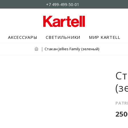
+7 499-499-50-01
АКСЕССУАРЫ
СВЕТИЛЬНИКИ
МИР KARTELL
Cтакан Jellies Family (зеленый)
Cт
(з
PATR
250