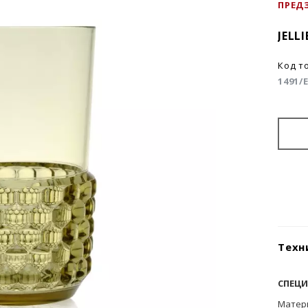
ПРЕД
JELL
Код т
1491/
Техн
СПЕЦ
Матер